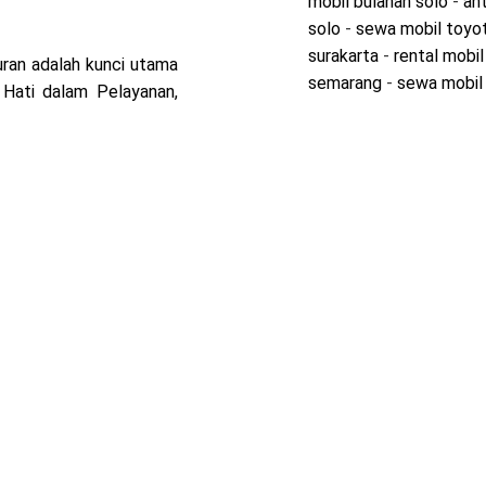
mobil bulanan solo
-
an
solo
-
sewa mobil toyot
surakarta
-
rental mobil
ran adalah kunci utama
semarang
-
sewa mobil 
 Hati dalam Pelayanan,