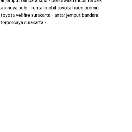
tar jemput bandara solo
-
persewaan mobil terbaik
a innova solo
-
rental mobil toyota hiace premio
 toyota vellfire surakarta
-
antar jemput bandara
terpercaya surakarta
-